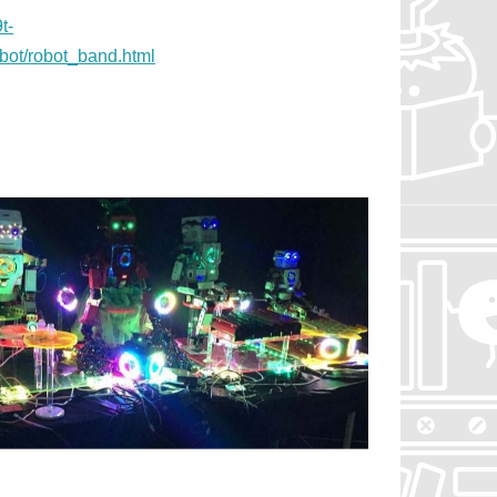
t-
bot/robot_band.html