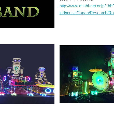
http://www.asahi-net.or.jp/~hb9
ktd/music/Japan/Research/Ro