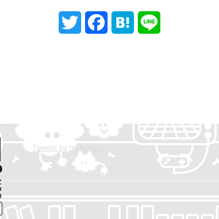
T
F
H
L
w
a
a
i
i
c
t
n
t
e
e
e
t
b
n
e
o
a
Tweets by tsukuroka
r
o
k