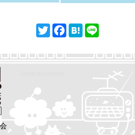
T
F
H
L
w
a
a
i
i
c
t
n
t
e
e
e
Tweets by tsukuroka
t
b
n
e
o
a
r
o
会
k