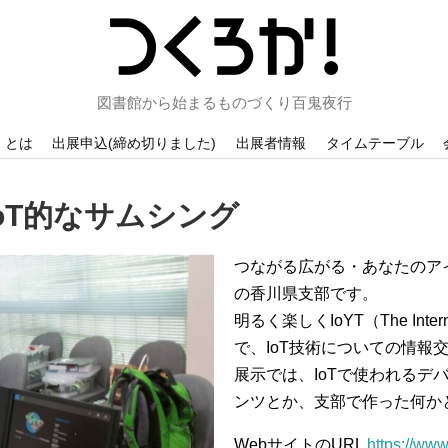
図書館から始まるものづくり百鬼夜行
！とは
出展申込(締め切りました)
出展者情報
タイムテーブル
/IoT的なサムシング
つながる広がる・あなたのアイデ
の香川県支部です。
明るく楽しくIoYT（The Inter
で、IoT技術についての情報
展示では、IoTで使われるデ
ンツとか、支部で作った何か
WebサイトのURL
https://ww