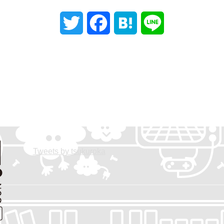
T
F
H
L
w
a
a
i
i
c
t
n
t
e
e
e
t
b
n
e
o
a
Tweets by tsukuroka
r
o
k