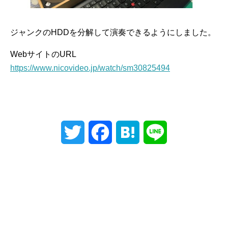
ジャンクのHDDを分解して演奏できるようにしました。
WebサイトのURL
https://www.nicovideo.jp/watch/sm30825494
T
F
H
L
w
a
a
i
i
c
t
n
t
e
e
e
t
b
n