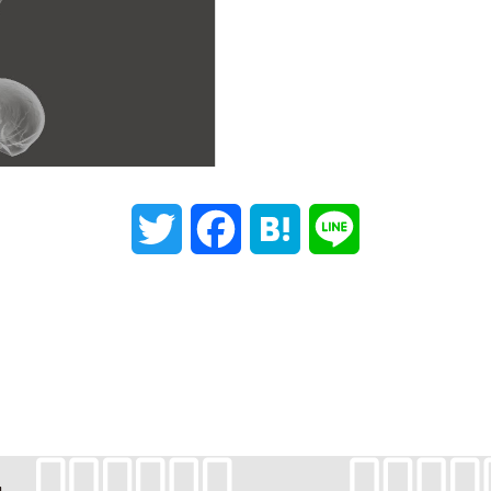
T
F
H
L
w
a
a
i
i
c
t
n
t
e
e
e
t
b
n
e
o
a