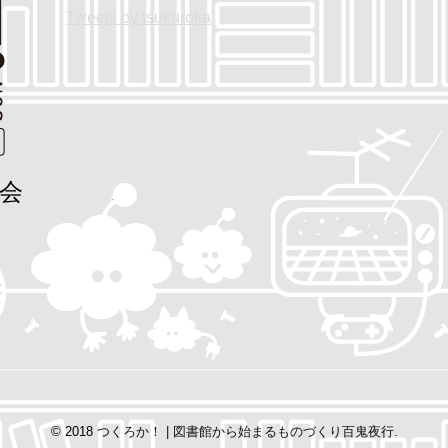
Tweets by tsukuroka
r
o
k
会
館
© 2018
つくろか！ | 図書館から始まるものづくり百鬼夜行
.