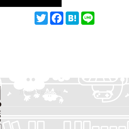
T
F
H
L
w
a
a
i
i
c
t
n
t
e
e
e
t
b
n
e
o
a
Tweets by tsukuroka
r
o
k