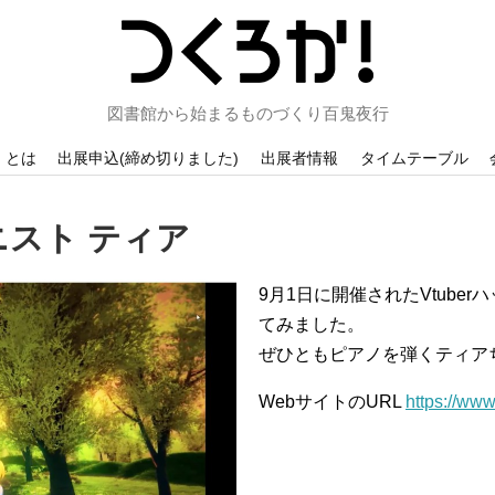
図書館から始まるものづくり百鬼夜行
！とは
出展申込(締め切りました)
出展者情報
タイムテーブル
ニスト ティア
9月1日に開催されたVtuber
てみました。
ぜひともピアノを弾くティア
WebサイトのURL
https://w