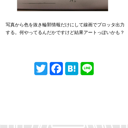
写真から色を抜き輪郭情報だけにして線画でプロッタ出力
する。何やってるんだかですけど結果アートっぽいかも？
T
F
H
L
w
a
a
i
i
c
t
n
t
e
e
e
t
b
n