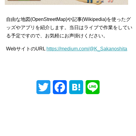
自由な地図(OpenStreetMap)や記事(Wikipedia)を使ったグ
ッズやアプリを紹介します。当日はライブで作業をしてい
る予定ですので、お気軽にお声掛けください。
WebサイトのURL
https://medium.com/@K_Sakanoshita
T
F
H
L
w
a
a
i
i
c
t
n
t
e
e
e