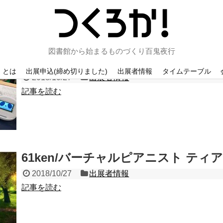
er
」
一覧
図書館から始まるものづくり百鬼夜行
コンパスパンダ
！とは
出展申込(締め切りました)
出展者情報
タイムテーブル
2018/10/27
出展者情報
記事を読む
61ken/バーチャルピアニスト ティア
2018/10/27
出展者情報
記事を読む