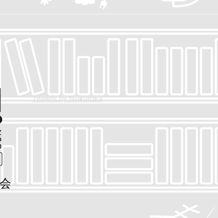
Tweets by tsukuroka
会
館