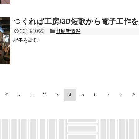
つくれば工房/3D短歌から電子工作
2018/10/22
出展者情報
記事を読む
1
2
3
4
5
6
7