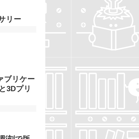
サリー
ァブリケー
と3Dプリ
ー彫刻で版