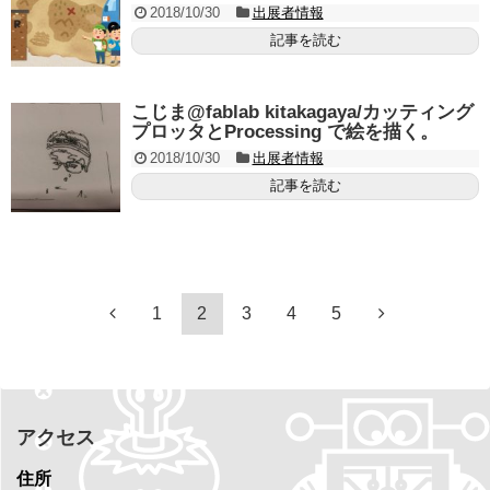
2018/10/30
出展者情報
記事を読む
こじま@fablab kitakagaya/カッティング
プロッタとProcessing で絵を描く。
2018/10/30
出展者情報
記事を読む
1
2
3
4
5
アクセス
住所