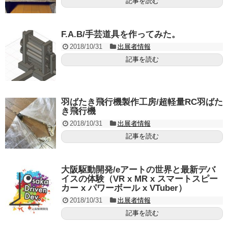
記事を読む
F.A.B/手芸道具を作ってみた。
2018/10/31
出展者情報
記事を読む
羽ばたき飛行機製作工房/超軽量RC羽ばた
き飛行機
2018/10/31
出展者情報
記事を読む
大阪駆動開発/eアートの世界と最新デバ
イスの体験（VR x MR x スマートスピー
カー x パワーボール x VTuber）
2018/10/31
出展者情報
記事を読む