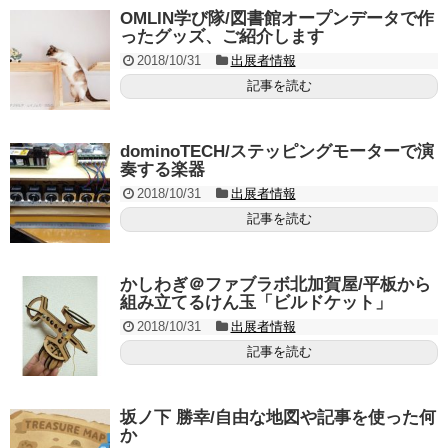
OMLIN学び隊/図書館オープンデータで作
ったグッズ、ご紹介します
2018/10/31
出展者情報
記事を読む
dominoTECH/ステッピングモーターで演
奏する楽器
2018/10/31
出展者情報
記事を読む
かしわぎ＠ファブラボ北加賀屋/平板から
組み立てるけん玉「ビルドケット」
2018/10/31
出展者情報
記事を読む
坂ノ下 勝幸/自由な地図や記事を使った何
か