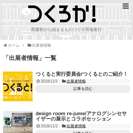
図書館から始まるものづくり百鬼夜行
ホーム
出展者情報
「
出展者情報
」
一覧
つくると実行委員会/つくるとのご紹介！
2018/11/2
出展者情報
記事を読む
design room re-jume/アナログシンセサ
イザーの展示とコラボセッション
2018/11/2
出展者情報